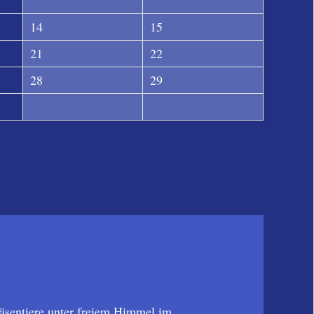
14
15
21
22
28
29
räsentiere unter freiem Himmel im