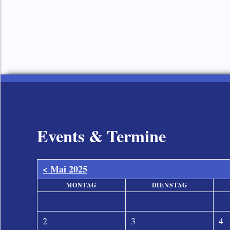
1
2
3
4
5
Events & Termine
< Mai 2025
MONTAG
DIENSTAG
2
3
4