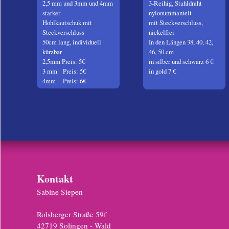
2,5 mm und 3mm und 4mm
3-Reihig, Stahldraht
starker
nylonummantelt
Hohlkautschuk mit
mit Steckverschluss,
Steckverschluss
nickelfrei
50cm lang, individuell
In den Längen 38, 40, 42,
kürzbar
46, 50 cm
2,5mm Preis: 5€
in silber und schwarz 6 €
3 mm Preis: 5€
in gold 7 €
4mm Preis: 6€
Kontakt
Sabine Siepen
Rolsberger Straße 59f
42719 Solingen - Wald