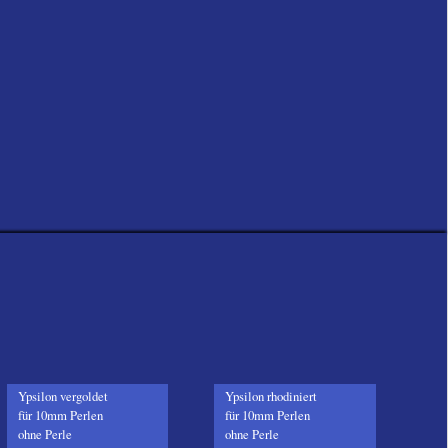
Ypsilon vergoldet
Ypsilon rhodiniert
für 10mm Perlen
für 10mm Perlen
ohne Perle
ohne Perle