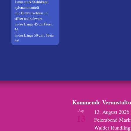
1 mm stark Stahldraht,
nylonummantelt
mit Drehverschluss in
silber und schwarz
in der Länge 45 cm Preis:
5€
in der Länge 50 cm : Preis
6 €
Kommende Veranstalt
13. August 2026
Aug
13
Feierabend Mark
Walder Rundling