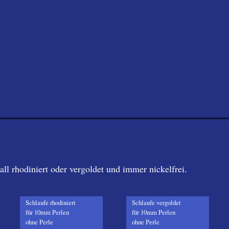
 rhodiniert oder vergoldet und immer nickelfrei.
Schlaufe rhodiniert
Schlaufe vergoldet
für 10mm Perlen
für 10mm Perlen
ohne Perle
ohne Perle