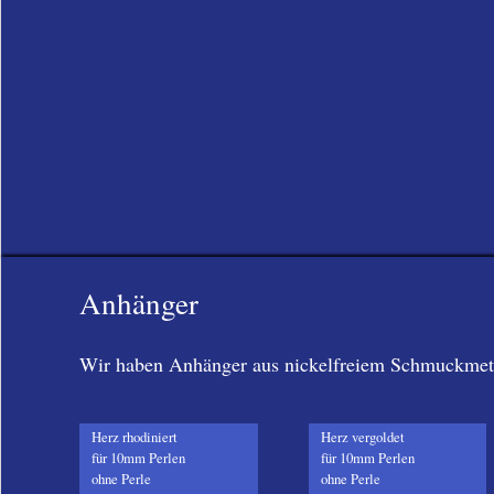
Anhänger
Wir haben Anhänger aus nickelfreiem Schmuckmetall
Herz rhodiniert
Herz vergoldet
für 10mm Perlen
für 10mm Perlen
ohne Perle
ohne Perle